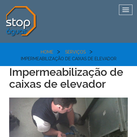
Togg
navig
>
>
HOME
SERVIÇOS
IMPERMEABILIZAÇÃO DE CAIXAS DE ELEVADOR
Impermeabilização de
caixas de elevador