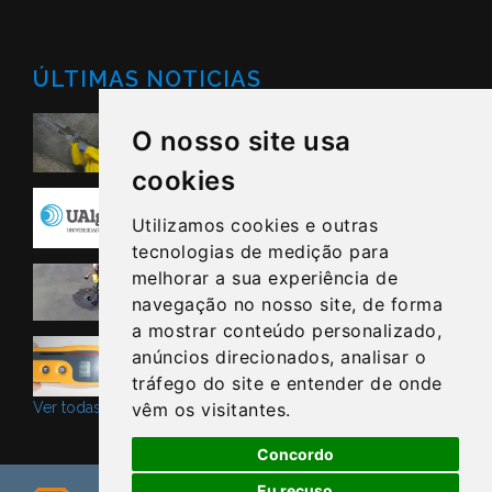
ÚLTIMAS NOTICIAS
STOPAGUAS - Procura parceiros
O nosso site usa
Nacionais e Internacionais
cookies
Protocolo Universidade do Algarve
Utilizamos cookies e outras
tecnologias de medição para
A Qualidade está nos Detalhes
melhorar a sua experiência de
navegação no nosso site, de forma
a mostrar conteúdo personalizado,
STOPAGUAS no Porto
anúncios direcionados, analisar o
tráfego do site e entender de onde
Ver todas as noticias ->
vêm os visitantes.
Concordo
Eu recuso