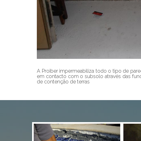
A Proiber impermeabiliza todo o tipo de pare
em contacto com o subsolo através das f
de contenção de terras