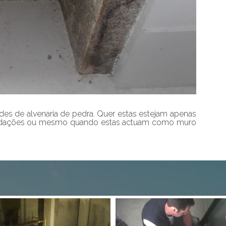
des de alvenaria de pedra. Quer estas estejam apenas
undações ou mesmo quando estas actuam como muro