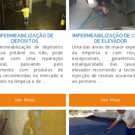
MPERMEABILIZAÇÃO DE
IMPERMEABILIZAÇÃO DE C
DEPÓSITOS
DE ELEVADOR
ermeabilização de depósitos
Uma das áreas de maior expe
ua potável ou não, pode
da empresa e com resul
çar com uma reparação
excepcionais, garanti
utural, passando pelo
estanquicidade das cai
timento com produtos de
elevador recorrendo a tecni
s reconhecidas no mercado e
injecção de resinas acuareac
do na limpeza e de ...
ao posterio ...
Ver Mais
Ver Mais