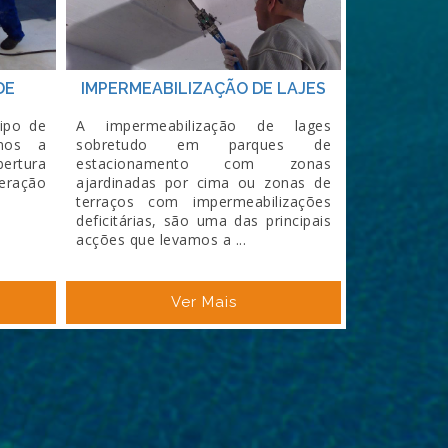
DE
IMPERMEABILIZAÇÃO DE LAJES
ipo de
A impermeabilização de lages
emos a
sobretudo em parques de
ertura
estacionamento com zonas
eração
ajardinadas por cima ou zonas de
terraços com impermeabilizações
deficitárias, são uma das principais
acções que levamos a ...
Ver Mais