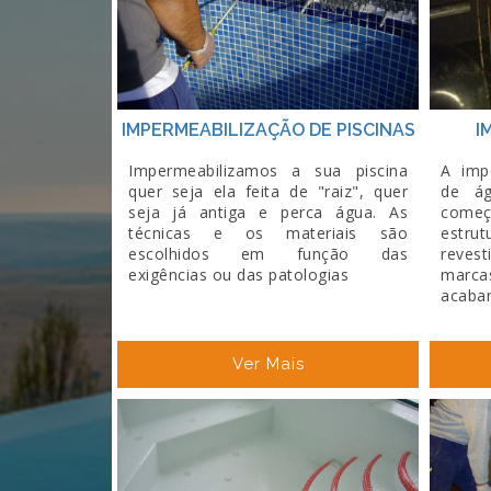
IMPERMEABILIZAÇÃO DE PISCINAS
I
Impermeabilizamos a sua piscina
A imp
quer seja ela feita de "raiz", quer
de ág
seja já antiga e perca água. As
come
técnicas e os materiais são
estr
escolhidos em função das
reves
exigências ou das patologias
marca
acaban
Ver Mais