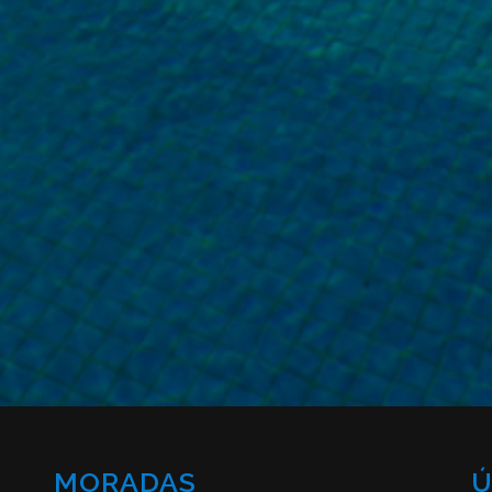
MORADAS
Ú