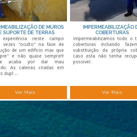
RMEABILIZAÇÃO DE MUROS
IMPERMEABILIZAÇÃO 
E SUPORTE DE TERRAS
COBERTURAS
 experiência neste campo
Impermeabilizamos todo o t
s vezes "oculto" na fase de
coberturas incluindo faz
rução de um edificio mas que
substituição da própria cob
pre" e não quase sempre!!!
caso esta não tenha recup
re acaba por dar mau
possivel.
tado. As caleiras criadas em
 dupl ...
Ver Mais
Ver Mais