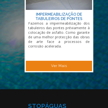
IMPERMEABILIZAÇÃO DE
TABULEIROS DE PONTES
Fazemos a impermeabilização dos
tabuleiros das pontes préviamente à
colocação de asfalto. Como garante
de uma melhor protecção das obras
de arte face a processos de
corrosão acelerada.
Ver Mais
STOPÁGUAS