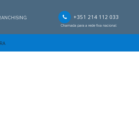
+351 214 112 033
RANCHISING
Chamada para a rede fixa nacional
DRA