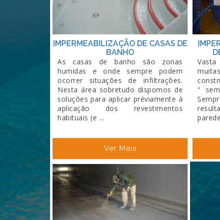
IMPERMEABILIZAÇÃO DE CASAS DE
IMPE
BANHO
D
As casas de banho são zonas
Vasta
humidas e onde sempre podem
muita
ocorrer situações de infiltrações.
const
Nesta área sobretudo dispomos de
" sem
soluções para aplicar préviamente à
Semp
aplicação dos revestimentos
resul
habituais (e ...
paredes
Ver Mais