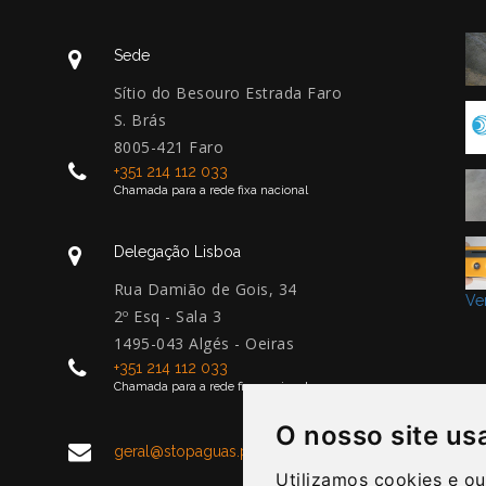
Sede
Sítio do Besouro Estrada Faro
S. Brás
8005-421 Faro
+351 214 112 033
Chamada para a rede fixa nacional
Delegação Lisboa
Rua Damião de Gois, 34
Ver
2º Esq - Sala 3
1495-043 Algés - Oeiras
+351 214 112 033
Chamada para a rede fixa nacional
O nosso site us
geral@stopaguas.pt
Utilizamos cookies e ou