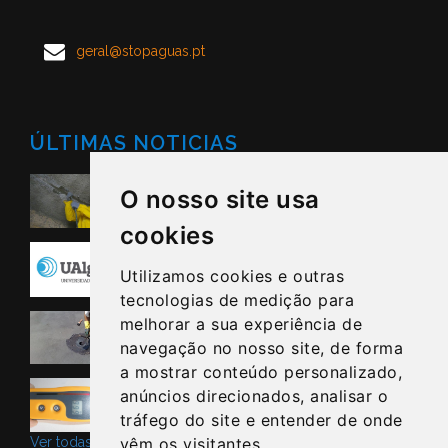
geral@stopaguas.pt
ÚLTIMAS NOTICIAS
STOPAGUAS - Procura parceiros
O nosso site usa
Nacionais e Internacionais
cookies
Protocolo Universidade do Algarve
Utilizamos cookies e outras
tecnologias de medição para
A Qualidade está nos Detalhes
melhorar a sua experiência de
navegação no nosso site, de forma
a mostrar conteúdo personalizado,
STOPAGUAS no Porto
anúncios direcionados, analisar o
tráfego do site e entender de onde
vêm os visitantes.
Ver todas as noticias ->